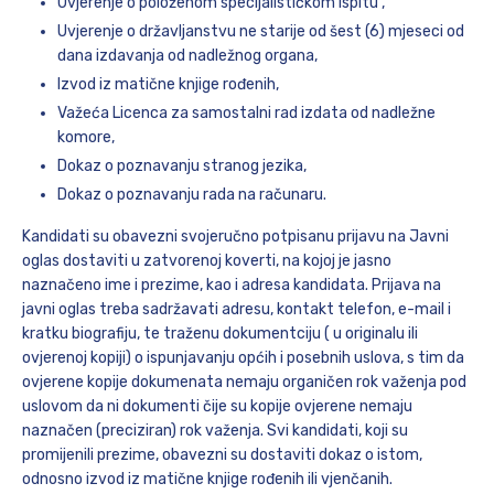
Uvjerenje o položenom specijalističkom ispitu ,
Uvjerenje o državljanstvu ne starije od šest (6) mjeseci od
dana izdavanja od nadležnog organa,
Izvod iz matične knjige rođenih,
Važeća Licenca za samostalni rad izdata od nadležne
komore,
Dokaz o poznavanju stranog jezika,
Dokaz o poznavanju rada na računaru.
Kandidati su obavezni svojeručno potpisanu prijavu na Javni
oglas dostaviti u zatvorenoj koverti, na kojoj je jasno
naznačeno ime i prezime, kao i adresa kandidata. Prijava na
javni oglas treba sadržavati adresu, kontakt telefon, e-mail i
kratku biografiju, te traženu dokumentciju ( u originalu ili
ovjerenoj kopiji) o ispunjavanju općih i posebnih uslova, s tim da
ovjerene kopije dokumenata nemaju organičen rok važenja pod
uslovom da ni dokumenti čije su kopije ovjerene nemaju
naznačen (preciziran) rok važenja. Svi kandidati, koji su
promijenili prezime, obavezni su dostaviti dokaz o istom,
odnosno izvod iz matične knjige rođenih ili vjenčanih.