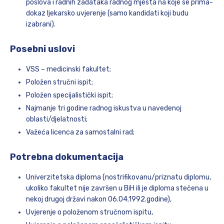
poslova i radnih zadataka radnog mjesta na koje se prima-
dokaz ljekarsko uvjerenje (samo kandidati koji budu
izabrani).
Posebni uslovi
VSS – medicinski fakultet;
Položen stručni ispit;
Položen specijalistički ispit;
Najmanje tri godine radnog iskustva u navedenoj
oblasti/djelatnosti;
Važeća licenca za samostalni rad;
Potrebna dokumentacija
Univerzitetska diploma (nostrifikovanu/priznatu diplomu,
ukoliko fakultet nije završen u BiH ili je diploma stečena u
nekoj drugoj državi nakon 06.04.1992.godine),
Uvjerenje o položenom stručnom ispitu,