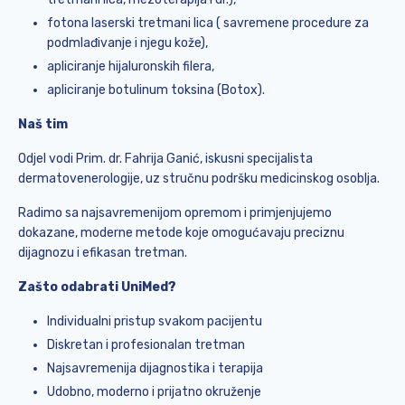
fotona laserski tretmani lica ( savremene procedure za
podmlađivanje i njegu kože),
apliciranje hijaluronskih filera,
apliciranje botulinum toksina (Botox).
Naš tim
Odjel vodi Prim. dr. Fahrija Ganić, iskusni specijalista
dermatovenerologije, uz stručnu podršku medicinskog osoblja.
Radimo sa najsavremenijom opremom i primjenjujemo
dokazane, moderne metode koje omogućavaju preciznu
dijagnozu i efikasan tretman.
Zašto odabrati UniMed?
Individualni pristup svakom pacijentu
Diskretan i profesionalan tretman
Najsavremenija dijagnostika i terapija
Udobno, moderno i prijatno okruženje