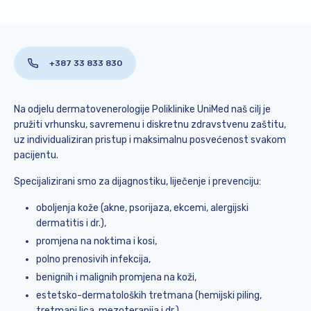
+387 33 833 830
Na odjelu dermatovenerologije Poliklinike UniMed naš cilj je
pružiti vrhunsku, savremenu i diskretnu zdravstvenu zaštitu,
uz individualiziran pristup i maksimalnu posvećenost svakom
pacijentu.
Specijalizirani smo za dijagnostiku, liječenje i prevenciju:
oboljenja kože (akne, psorijaza, ekcemi, alergijski
dermatitis i dr.),
promjena na noktima i kosi,
polno prenosivih infekcija,
benignih i malignih promjena na koži,
estetsko-dermatoloških tretmana (hemijski piling,
tretmani lica, mezoterapija i dr.),