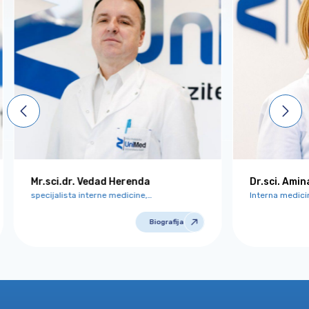
Mr.sci.dr. Vedad Herenda
Dr.sci. Amin
specijalista interne medicine,
Interna medicin
subspecijalista nefrolog
Biografija