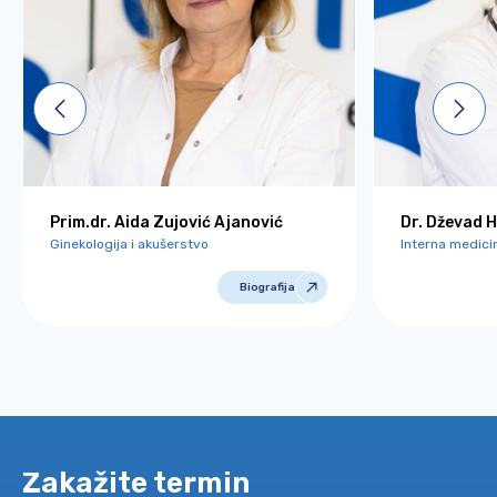
Prim.dr. Aida Zujović Ajanović
Dr. Dževad H
Ginekologija i akušerstvo
Interna medicin
Biografija
Zakažite termin