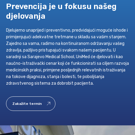
Prevencija je u fokusu našeg
djelovanja
Djelujemo unaprijed i preventivno, predviđajući moguće ishode i
primijenjujući adekvatne tretmane u skladu sa vašim stanjem.
Zajedno sa vama, radimo na kontinuiranom održavanju vašeg
zdravlja, pažljivo pristupajući svakom našem pacijentu. U
saradnji sa Sarajevo Medical School, UniMed će djelovati i kao
naučno-istraživački cenar koji će funkcionirati sa ciljem razvoja
medicinskih praksi, primjene posljednjih relevatnih istraživanja
na tokove dijagnoza, stanja i bolesti, te poboljšanja
zdravstvenog sistema za dobrobit pacijenta.
Zakažite termin